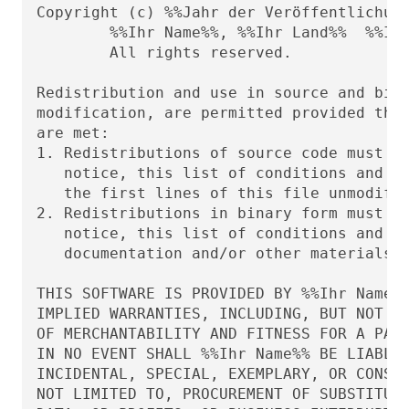
Copyright (c) %%Jahr der Veröffentlichung
        %%Ihr Name%%, %%Ihr Land%%  %%Ihr
	All rights reserved.

Redistribution and use in source and bina
modification, are permitted provided that
are met:

1. Redistributions of source code must re
   notice, this list of conditions and th
   the first lines of this file unmodifie
2. Redistributions in binary form must re
   notice, this list of conditions and th
   documentation and/or other materials p
THIS SOFTWARE IS PROVIDED BY %%Ihr Name%%
IMPLIED WARRANTIES, INCLUDING, BUT NOT LI
OF MERCHANTABILITY AND FITNESS FOR A PART
IN NO EVENT SHALL %%Ihr Name%% BE LIABLE 
INCIDENTAL, SPECIAL, EXEMPLARY, OR CONSEQ
NOT LIMITED TO, PROCUREMENT OF SUBSTITUTE