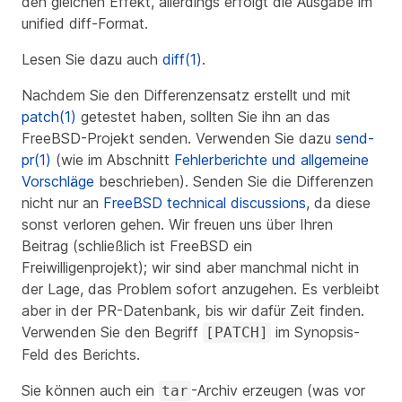
den gleichen Effekt, allerdings erfolgt die Ausgabe im
unified diff-Format.
Lesen Sie dazu auch
diff(1)
.
Nachdem Sie den Differenzensatz erstellt und mit
patch(1)
getestet haben, sollten Sie ihn an das
FreeBSD-Projekt senden. Verwenden Sie dazu
send-
pr(1)
(wie im Abschnitt
Fehlerberichte und allgemeine
Vorschläge
beschrieben). Senden Sie die Differenzen
nicht nur
an
FreeBSD technical discussions
, da diese
sonst verloren gehen. Wir freuen uns über Ihren
Beitrag (schließlich ist FreeBSD ein
Freiwilligenprojekt); wir sind aber manchmal nicht in
der Lage, das Problem sofort anzugehen. Es verbleibt
aber in der PR-Datenbank, bis wir dafür Zeit finden.
Verwenden Sie den Begriff
im Synopsis-
[PATCH]
Feld des Berichts.
Sie können auch ein
-Archiv erzeugen (was vor
tar