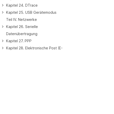
Kapitel 24. DTrace
Kapitel 25. USB Gerätemodus
Teil IV. Netzwerke
Kapitel 26. Serielle
Datenübertragung
Kapitel 27. PPP
Kapitel 28. Elektronische Post (E-
Mail)
Kapitel 29. Netzwerkserver
Kapitel 30. Firewalls
Kapitel 31. Weiterführende
About
Netzwerkthemen
Teil V. Anhang
FreeBSD
German
Anhang A. Bezugsquellen für
FreeBSD
FreeBSD
Anhang B. Bibliografie