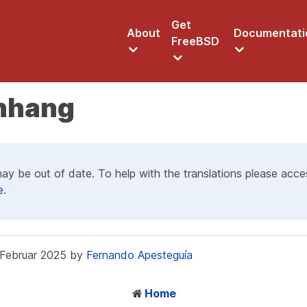
Get
About
Documentati
FreeBSD
Anhang
may be out of date. To help with the translations please acc
e
.
. Februar 2025 by
Fernando Apesteguía
Home