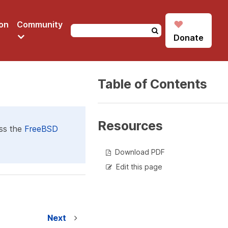
♥
on
Community
Donate
Table of Contents
Resources
ess the
FreeBSD
Download PDF
Edit this page
Next