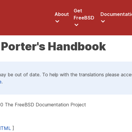
Get
About
Documentati
FreeBSD
 Porter's Handbook
may be out of date. To help with the translations please acc
e
.
0 The FreeBSD Documentation Project
 HTML
]