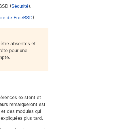
eBSD (
Sécurité
).
jour de FreeBSD
).
être absentes et
rête pour une
mpte.
érences existent et
ateurs remarqueront est
 et des modules qui
xpliquées plus tard.