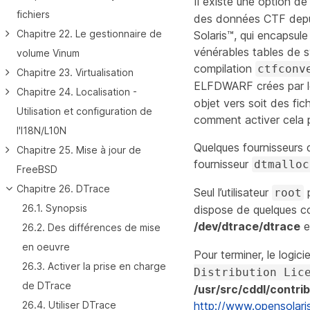
Il existe une option d
fichiers
des données CTF depui
Chapitre 22. Le gestionnaire de
Solaris™, qui encapsu
vénérables tables de s
volume Vinum
compilation
ctfconv
Chapitre 23. Virtualisation
ELFDWARF crées par l
Chapitre 24. Localisation -
objet vers soit des fic
Utilisation et configuration de
comment activer cela p
l'I18N/L10N
Quelques fournisseurs d
Chapitre 25. Mise à jour de
fournisseur
dtmalloc
FreeBSD
Chapitre 26. DTrace
Seul l’utilisateur
p
root
26.1. Synopsis
dispose de quelques co
/dev/dtrace/dtrace
e
26.2. Des différences de mise
en oeuvre
Pour terminer, le logi
26.3. Activer la prise en charge
Distribution Lic
de DTrace
/usr/src/cddl/contr
http://www.opensolaris
26.4. Utiliser DTrace