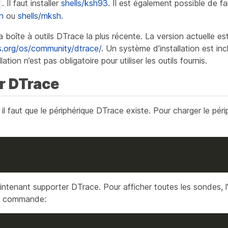
. Il faut installer
shells/ksh93
. Il est également possible de f
h
h
ou
shells/mksh
.
a boîte à outils DTrace la plus récente. La version actuelle es
s.org/os/community/dtrace/
. Un système d’installation est incl
ation n’est pas obligatoire pour utiliser les outils fournis.
er DTrace
, il faut que le périphérique DTrace existe. Pour charger le pér
ntenant supporter DTrace. Pour afficher toutes les sondes, l’
la commande: