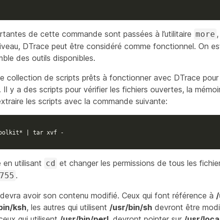
tantes de cette commande sont passées à l’utilitaire
more
 niveau, DTrace peut être considéré comme fonctionnel. On es
ble des outils disponibles.
une collection de scripts prêts à fonctionner avec DTrace pou
Il y a des scripts pour vérifier les fichiers ouvertes, la mémo
extraire les scripts avec la commande suivante:
oolkit* | tar xvf -
 en utilisant
et changer les permissions de tous les fichier
cd
.
755
devra avoir son contenu modifié. Ceux qui font référence à
/
bin/ksh
, les autres qui utilisent
/usr/bin/sh
devront être modifi
ceux qui utilisent
/usr/bin/perl
, devront pointer sur
/usr/loca