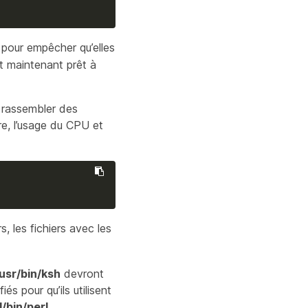
, pour empêcher qu’elles
t maintenant prêt à
r rassembler des
ire, l’usage du CPU et
s, les fichiers avec les
usr/bin/ksh
devront
és pour qu’ils utilisent
l/bin/perl
.