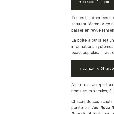
# dtrace -l | more
Toutes les données sor
saturent l’écran. A ce
passer en revue l’ensem
La boîte à outils est 
informations systèmes. 
beaucoup plus. Il faut 
# gunzip -c DTracet
Aller dans ce répértoire
noms en miniscules, à
Chacun de ces scripts 
pointer sur
/usr/local/
/bin/sh
, et finalement 