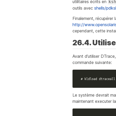
utilitaires écrits en
ks
outils avec
shells/pdks
Finalement, récupérer l
http://www.opensolari
cependant, cette install
26.4. Utilis
Avant d’utiliser DTrace
commande suivante:
# kldload dtraceall
Le système devrait mai
maintenant executer 