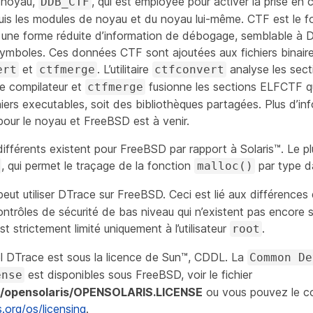
e noyau,
, qui est employée pour activer la prise e
DDB_CTF
s les modules de noyau et du noyau lui-même. CTF est le 
le une forme réduite d’information de débogage, semblable à
ymboles. Ces données CTF sont ajoutées aux fichiers binaires
et
. L’utilitaire
analyse les sec
ert
ctfmerge
ctfconvert
e compilateur et
fusionne les sections ELFCTF q
ctfmerge
hiers executables, soit des bibliothèques partagées. Plus d’in
our le noyau et FreeBSD est à venir.
ifférents existent pour FreeBSD par rapport à Solaris™. Le pl
, qui permet le traçage de la fonction
par type d
malloc()
eut utiliser DTrace sur FreeBSD. Ceci est lié aux différences 
ntrôles de sécurité de bas niveau qui n’existent pas encore s
st strictement limité uniquement à l’utilisateur
.
root
ciel DTrace est sous la licence de Sun™, CDDL. La
Common De
est disponibles sous FreeBSD, voir le fichier
ense
ib/opensolaris/OPENSOLARIS.LICENSE
ou vous pouvez le con
.org/os/licensing
.