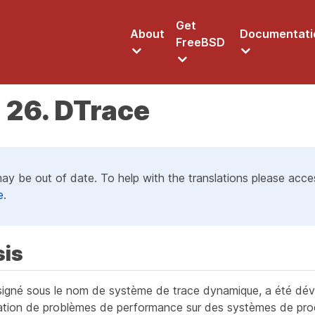
Get
About
Documentati
FreeBSD
 26. DTrace
may be out of date. To help with the translations please acc
e
.
sis
igné sous le nom de système de trace dynamique, a été dé
sation de problèmes de performance sur des systèmes de pro