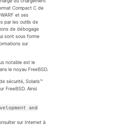
n charge du chargement
format Compact C de
 DWARF et ses
 par les outils de
tions de débogage
ui sont sous forme
formations sur
us notable est le
ans le noyau FreeBSD.
de sécurité, Solaris™
ur FreeBSD. Ainsi
velopment and
sulter sur Internet à