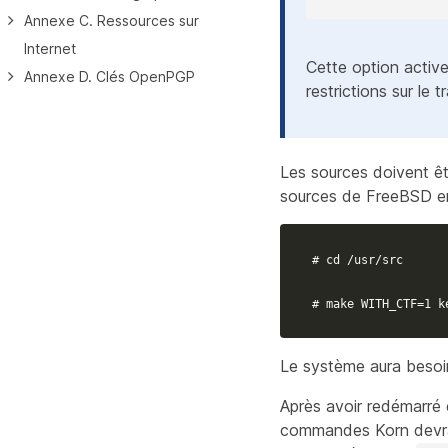
Annexe C. Ressources sur
Internet
Cette option active
Annexe D. Clés OpenPGP
restrictions sur le 
Les sources doivent êtr
sources de FreeBSD en 
# cd /usr/src
# make WITH_CTF=1 k
Le système aura besoin
Après avoir redémarré e
commandes Korn devra ê