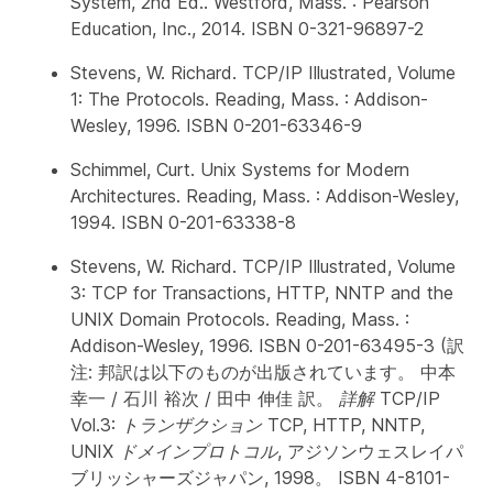
System, 2nd Ed.
. Westford, Mass. : Pearson
Education, Inc., 2014. ISBN 0-321-96897-2
Stevens, W. Richard.
TCP/IP Illustrated, Volume
1: The Protocols
. Reading, Mass. : Addison-
Wesley, 1996. ISBN 0-201-63346-9
Schimmel, Curt.
Unix Systems for Modern
Architectures
. Reading, Mass. : Addison-Wesley,
1994. ISBN 0-201-63338-8
Stevens, W. Richard.
TCP/IP Illustrated, Volume
3: TCP for Transactions, HTTP, NNTP and the
UNIX Domain Protocols
. Reading, Mass. :
Addison-Wesley, 1996. ISBN 0-201-63495-3 (訳
注: 邦訳は以下のものが出版されています。 中本
幸一 / 石川 裕次 / 田中 伸佳 訳。
詳解 TCP/IP
Vol.3: トランザクション TCP, HTTP, NNTP,
UNIX ドメインプロトコル
, アジソンウェスレイパ
ブリッシャーズジャパン, 1998。 ISBN 4-8101-