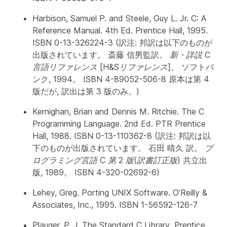
Harbison, Samuel P. and Steele, Guy L. Jr.
C: A
Reference Manual
. 4th Ed. Prentice Hall, 1995.
ISBN 0-13-326224-3 (訳注: 邦訳は以下のものが
出版されています。 斎藤 信男監訳。
新・詳説 C
言語リファレンス [H&Sリファレンス]
。 ソフトバ
ンク, 1994。 ISBN 4-89052-506-8 原本は第 4
版だが, 訳出は第 3 版のみ。)
Kernighan, Brian and Dennis M. Ritchie.
The C
Programming Language
. 2nd Ed. PTR Prentice
Hall, 1988. ISBN 0-13-110362-8 (訳注: 邦訳は以
下のものが出版されています。 石田 晴久 訳。
プ
ログラミング言語 C 第 2 版(訳書訂正版)
共立出
版, 1989。 ISBN 4-320-02692-6)
Lehey, Greg.
Porting UNIX Software
. O’Reilly &
Associates, Inc., 1995. ISBN 1-56592-126-7
Plauger, P. J.
The Standard C Library
. Prentice