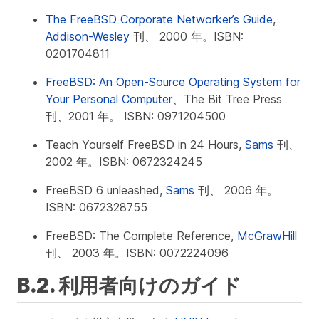
The FreeBSD Corporate Networker’s Guide
,
Addison-Wesley
刊、 2000 年。ISBN:
0201704811
FreeBSD: An Open-Source Operating System for
Your Personal Computer
、The Bit Tree Press
刊、2001 年。 ISBN: 0971204500
Teach Yourself FreeBSD in 24 Hours,
Sams
刊、
2002 年。ISBN: 0672324245
FreeBSD 6 unleashed,
Sams
刊、 2006 年。
ISBN: 0672328755
FreeBSD: The Complete Reference,
McGrawHill
刊、 2003 年。ISBN: 0072224096
B.2. 利用者向けのガイド