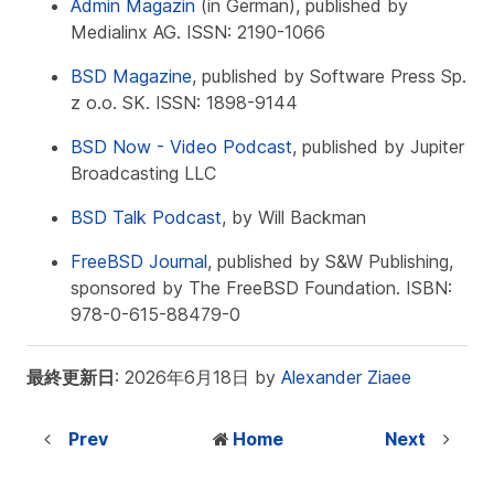
Admin Magazin
(in German), published by
Medialinx AG. ISSN: 2190-1066
BSD Magazine
, published by Software Press Sp.
z o.o. SK. ISSN: 1898-9144
BSD Now - Video Podcast
, published by Jupiter
Broadcasting LLC
BSD Talk Podcast
, by Will Backman
FreeBSD Journal
, published by S&W Publishing,
sponsored by The FreeBSD Foundation. ISBN:
978-0-615-88479-0
最終更新日
: 2026年6月18日 by
Alexander Ziaee
Prev
Home
Next