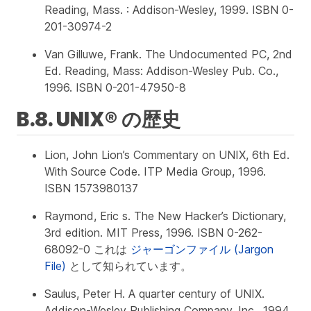
Reading, Mass. : Addison-Wesley, 1999. ISBN 0-
201-30974-2
Van Gilluwe, Frank.
The Undocumented PC
, 2nd
Ed. Reading, Mass: Addison-Wesley Pub. Co.,
1996. ISBN 0-201-47950-8
B.8. UNIX® の歴史
Lion, John
Lion’s Commentary on UNIX, 6th Ed.
With Source Code
. ITP Media Group, 1996.
ISBN 1573980137
Raymond, Eric s.
The New Hacker’s Dictionary,
3rd edition
. MIT Press, 1996. ISBN 0-262-
68092-0 これは
ジャーゴンファイル (Jargon
File)
として知られています。
Saulus, Peter H.
A quarter century of UNIX
.
Addison-Wesley Publishing Company, Inc., 1994.