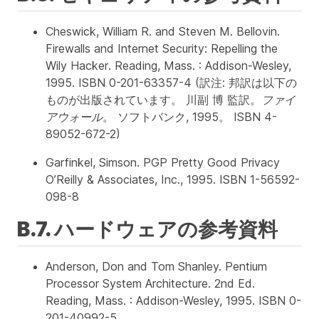
Cheswick, William R. and Steven M. Bellovin.
Firewalls and Internet Security: Repelling the
Wily Hacker
. Reading, Mass. : Addison-Wesley,
1995. ISBN 0-201-63357-4 (訳注: 邦訳は以下の
ものが出版されています。 川副 博 監訳。
ファイ
アウォール
。 ソフトバンク, 1995。 ISBN 4-
89052-672-2)
Garfinkel, Simson.
PGP Pretty Good Privacy
O’Reilly & Associates, Inc., 1995. ISBN 1-56592-
098-8
B.7. ハードウェアの参考資料
Anderson, Don and Tom Shanley.
Pentium
Processor System Architecture
. 2nd Ed.
Reading, Mass. : Addison-Wesley, 1995. ISBN 0-
201-40992-5