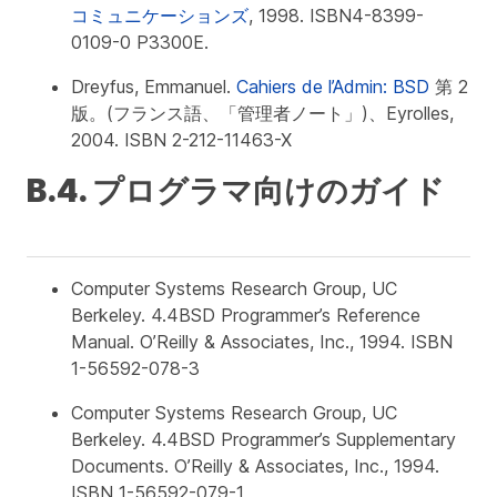
コミュニケーションズ
, 1998. ISBN4-8399-
0109-0 P3300E.
Dreyfus, Emmanuel.
Cahiers de l’Admin: BSD
第 2
版。(フランス語、「管理者ノート」)、Eyrolles,
2004. ISBN 2-212-11463-X
B.4. プログラマ向けのガイド
Computer Systems Research Group, UC
Berkeley.
4.4BSD Programmer’s Reference
Manual
. O’Reilly & Associates, Inc., 1994. ISBN
1-56592-078-3
Computer Systems Research Group, UC
Berkeley.
4.4BSD Programmer’s Supplementary
Documents
. O’Reilly & Associates, Inc., 1994.
ISBN 1-56592-079-1