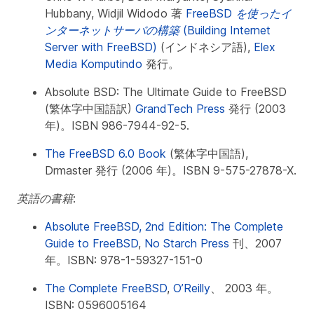
Hubbany, Widjil Widodo 著
FreeBSD を使ったイ
ンターネットサーバの構築 (Building Internet
Server with FreeBSD)
(インドネシア語),
Elex
Media Komputindo
発行。
Absolute BSD: The Ultimate Guide to FreeBSD
(繁体字中国語訳)
GrandTech Press
発行 (2003
年)。ISBN 986-7944-92-5.
The FreeBSD 6.0 Book
(繁体字中国語),
Drmaster 発行 (2006 年)。ISBN 9-575-27878-X.
英語の書籍:
Absolute FreeBSD, 2nd Edition: The Complete
Guide to FreeBSD
,
No Starch Press
刊、2007
年。ISBN: 978-1-59327-151-0
The Complete FreeBSD
,
O’Reilly
、 2003 年。
ISBN: 0596005164