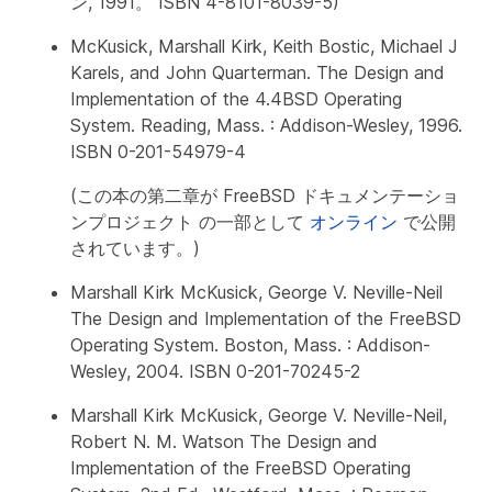
ン, 1991。 ISBN 4-8101-8039-5)
McKusick, Marshall Kirk, Keith Bostic, Michael J
Karels, and John Quarterman.
The Design and
Implementation of the 4.4BSD Operating
System
. Reading, Mass. : Addison-Wesley, 1996.
ISBN 0-201-54979-4
(この本の第二章が FreeBSD ドキュメンテーショ
ンプロジェクト の一部として
オンライン
で公開
されています。)
Marshall Kirk McKusick, George V. Neville-Neil
The Design and Implementation of the FreeBSD
Operating System
. Boston, Mass. : Addison-
Wesley, 2004. ISBN 0-201-70245-2
Marshall Kirk McKusick, George V. Neville-Neil,
Robert N. M. Watson
The Design and
Implementation of the FreeBSD Operating