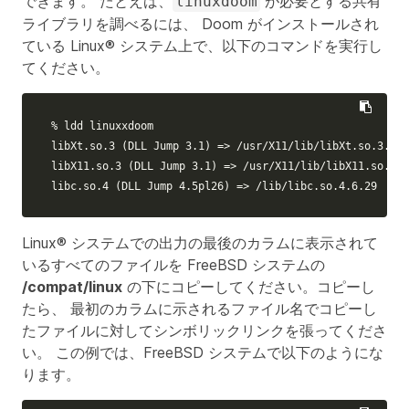
できます。 たとえば、
が必要とする共有
linuxdoom
ライブラリを調べるには、 Doom がインストールされ
ている Linux® システム上で、以下のコマンドを実行し
てください。
% ldd linuxxdoom

libXt.so.3 
(
DLL Jump 3.1
)
=>
 /usr/X11/lib/libXt.so.3.1.0

libX11.so.3 
(
DLL Jump 3.1
)
=>
 /usr/X11/lib/libX11.so.3.1
libc.so.4 
(
DLL Jump 4.5pl26
)
=>
 /lib/libc.so.4.6.29
Linux® システムでの出力の最後のカラムに表示されて
いるすべてのファイルを FreeBSD システムの
/compat/linux
の下にコピーしてください。コピーし
たら、 最初のカラムに示されるファイル名でコピーし
たファイルに対してシンボリックリンクを張ってくださ
い。 この例では、FreeBSD システムで以下のようにな
ります。