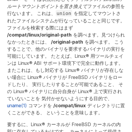
ルートマウントポイントを置き換えて
ファイルの参照を
行ないます。 これは、
を指定してマウントさ
union
れたファイルシステムが行なっていることと同じです。
ファイルを検索する際にはまず
/compat/linux/original-path
を調べます。見つけられ
なかったときには、
/original-path
を調べます。 こう
することで、他のバイナリを要求するバイナリの実行を
可能にしています。 たとえば、Linux® 用ツールチェイ
ンは Linux® ABI サポート環境下で完全に動作します。
またこれは、もし対応する Linux® バイナリが存在しな
い場合に Linux® バイナリが FreeBSD バイナリをロー
ドしたり、 実行したりすることが可能であること、 そ
の Linux® バイナリに自分自身が Linux® 上で実行され
ていないことを 気付かせないようにする目的で、
uname(1)
コマンドを
/compat/linux
ディレクトリに置
くことができる、 ということを意味します。
要するに、Linux® カーネルが FreeBSD カーネルの内
部に存在しているわけです。 カーネルによって提供さ