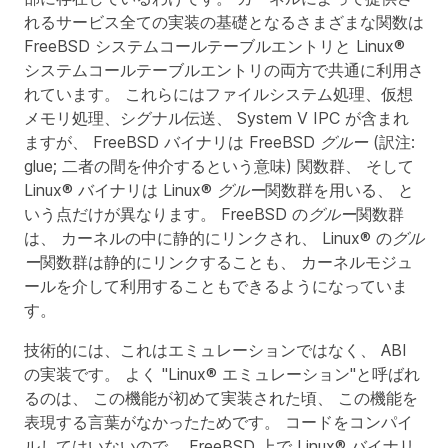
れるサービス全ての実装の基礎となるさまざまな関数は
FreeBSD システムコールテーブルエントリと Linux®
システムコールテーブルエントリの両方で共通に利用さ
れています。 これらにはファイルシステム処理、仮想
メモリ処理、シグナル伝送、 System V IPC が含まれ
ますが、 FreeBSD バイナリは FreeBSD
グルー
(訳注:
glue; 二者の間を仲介するという意味) 関数群、 そして
Linux® バイナリは Linux®
グルー
関数群を用いる、 と
いう点だけが異なります。 FreeBSD の
グルー
関数群
は、 カーネルの中に静的にリンクされ、 Linux® の
グル
ー
関数群は静的にリンクすることも、 カーネルモジュ
ールを介して利用することもできるようになっていま
す。
技術的には、これはエミュレーションではなく、 ABI
の実装です。 よく "Linux® エミュレーション"と呼ばれ
るのは、 この機能が初めて実装された頃、 この機能を
表現する言葉がなかったためです。 コードをコンパイ
ルしてはいないので、 FreeBSD 上で Linux® バイナリ