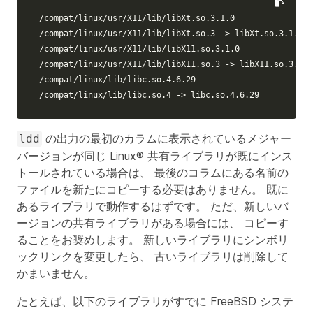
/compat/linux/usr/X11/lib/libXt.so.3.1.0

/compat/linux/usr/X11/lib/libXt.so.3 -> libXt.so.3.1.0

/compat/linux/usr/X11/lib/libX11.so.3.1.0

/compat/linux/usr/X11/lib/libX11.so.3 -> libX11.so.3.1.0

/compat/linux/lib/libc.so.4.6.29

/compat/linux/lib/libc.so.4 -> libc.so.4.6.29
の出力の最初のカラムに表示されているメジャー
ldd
バージョンが同じ Linux® 共有ライブラリが既にインス
トールされている場合は、 最後のコラムにある名前の
ファイルを新たにコピーする必要はありません。 既に
あるライブラリで動作するはずです。 ただ、新しいバ
ージョンの共有ライブラリがある場合には、 コピーす
ることをお奨めします。 新しいライブラリにシンボリ
ックリンクを変更したら、 古いライブラリは削除して
かまいません。
たとえば、以下のライブラリがすでに FreeBSD システ