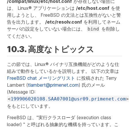
/compat/linux/etc/host.conf
が存在しない場合に
は、 Linux® アプリケーションは
/etc/host.conf
を使
用しようとし、 FreeBSD の文法とは互換性がないと警
告を出力します。
/etc/resolv.conf
を利用してネーム
サーバの設定をしていない場合には、
を削除し
bind
てください。
10.3. 高度なトピックス
この節では、Linux® バイナリ互換機能がどのような仕
組みで動作をしているかを説明します。 以下の文章は
FreeBSD chat メーリングリスト
に投稿された Terry
Lambert (
tlambert@primenet.com
) 氏のメール
(Message ID:
<
199906020108.SAA07001@usr09.primenet.com
>
をもとにしています。
FreeBSD は、"実行クラスローダ (execution class
loader) " と呼ばれる抽象的な機構を持っています。こ