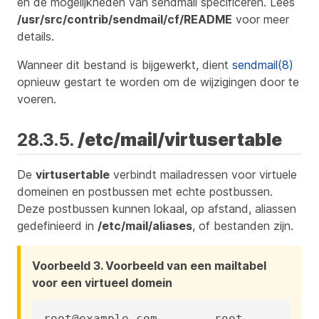
en de mogelijkheden van sendmail specificeren. Lees
/usr/src/contrib/sendmail/cf/README
voor meer
details.
Wanneer dit bestand is bijgewerkt, dient
sendmail(8)
opnieuw gestart te worden om de wijzigingen door te
voeren.
28.3.5.
/etc/mail/virtusertable
De
virtusertable
verbindt mailadressen voor virtuele
domeinen en postbussen met echte postbussen.
Deze postbussen kunnen lokaal, op afstand, aliassen
gedefinieerd in
/etc/mail/aliases
, of bestanden zijn.
Voorbeeld 3. Voorbeeld van een mailtabel
voor een virtueel domein
root@example.com	root
