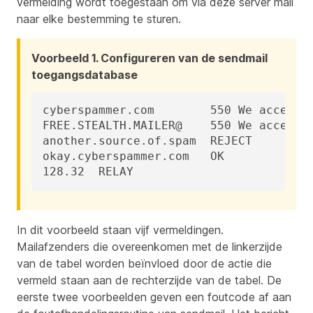
vermelding wordt toegestaan om via deze server mail
naar elke bestemming te sturen.
Voorbeeld 1. Configureren van de sendmail
toegangsdatabase
cyberspammer.com	550 We accepteren geen mail van spammers

FREE.STEALTH.MAILER@	550 We accepteren geen mail van spammers

another.source.of.spam	REJECT

okay.cyberspammer.com	OK

128.32	RELAY
In dit voorbeeld staan vijf vermeldingen.
Mailafzenders die overeenkomen met de linkerzijde
van de tabel worden beïnvloed door de actie die
vermeld staan aan de rechterzijde van de tabel. De
eerste twee voorbeelden geven een foutcode af aan