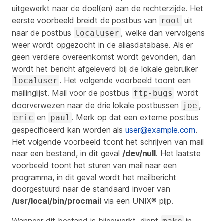
uitgewerkt naar de doel(en) aan de rechterzijde. Het
eerste voorbeeld breidt de postbus van
uit
root
naar de postbus
, welke dan vervolgens
localuser
weer wordt opgezocht in de aliasdatabase. Als er
geen verdere overeenkomst wordt gevonden, dan
wordt het bericht afgeleverd bij de lokale gebruiker
. Het volgende voorbeeld toont een
localuser
mailinglijst. Mail voor de postbus
wordt
ftp-bugs
doorverwezen naar de drie lokale postbussen
,
joe
en
. Merk op dat een externe postbus
eric
paul
gespecificeerd kan worden als
user@example.com
.
Het volgende voorbeeld toont het schrijven van mail
naar een bestand, in dit geval
/dev/null
. Het laatste
voorbeeld toont het sturen van mail naar een
programma, in dit geval wordt het mailbericht
doorgestuurd naar de standaard invoer van
/usr/local/bin/procmail
via een UNIX® pijp.
Wanneer dit bestand is bijgewerkt, dient
in
make