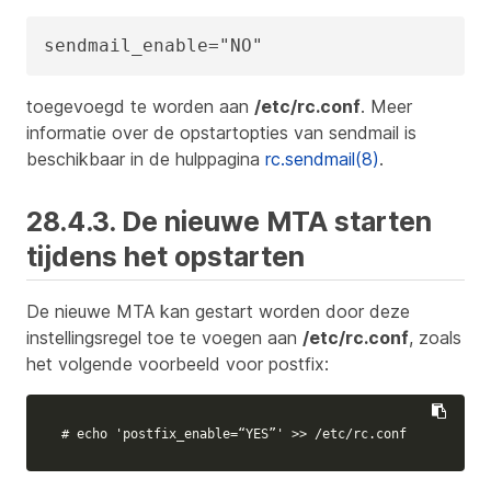
sendmail_enable="NO"
toegevoegd te worden aan
/etc/rc.conf
. Meer
informatie over de opstartopties van sendmail is
beschikbaar in de hulppagina
rc.sendmail(8)
.
28.4.3. De nieuwe MTA starten
tijdens het opstarten
De nieuwe MTA kan gestart worden door deze
instellingsregel toe te voegen aan
/etc/rc.conf
, zoals
het volgende voorbeeld voor postfix:
# echo 'postfix_enable=“YES”' >> /etc/rc.conf