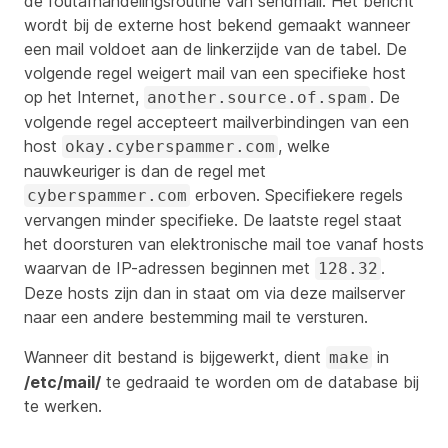
de foutafhandelingsroutine van sendmail. Het bericht
wordt bij de externe host bekend gemaakt wanneer
een mail voldoet aan de linkerzijde van de tabel. De
volgende regel weigert mail van een specifieke host
op het Internet,
. De
another.source.of.spam
volgende regel accepteert mailverbindingen van een
host
, welke
okay.cyberspammer.com
nauwkeuriger is dan de regel met
erboven. Specifiekere regels
cyberspammer.com
vervangen minder specifieke. De laatste regel staat
het doorsturen van elektronische mail toe vanaf hosts
waarvan de IP-adressen beginnen met
.
128.32
Deze hosts zijn dan in staat om via deze mailserver
naar een andere bestemming mail te versturen.
Wanneer dit bestand is bijgewerkt, dient
in
make
/etc/mail/
te gedraaid te worden om de database bij
te werken.