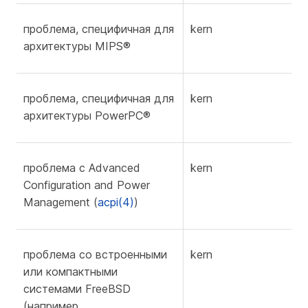
проблема, специфичная для
kern
архитектуры MIPS®
проблема, специфичная для
kern
архитектуры PowerPC®
проблема с Advanced
kern
f
Configuration and Power
Management (
acpi(4)
)
проблема со встроенными
kern
или компактными
системами FreeBSD
(например,