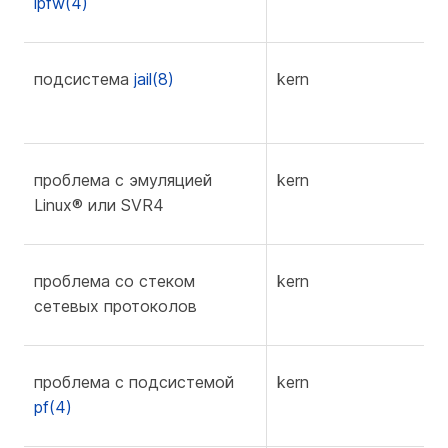
ipfw(4)
подсистема
jail(8)
kern
f
проблема с эмуляцией
kern
f
Linux® или SVR4
проблема со стеком
kern
f
сетевых протоколов
проблема с подсистемой
kern
f
pf(4)