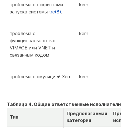
проблема со скриптами
kern
f
запуска системы (
rc(8)
)
проблема с
kern
f
функциональностью
v
VIMAGE или VNET и
связанным кодом
проблема с эмуляцией Xen
kern
Таблица 4. Общие ответственные исполнители —
Предполагаемая
Пред
Тип
категория
испол