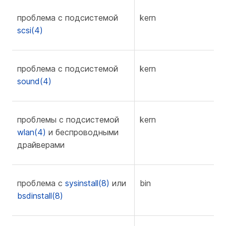
проблема с подсистемой
kern
f
scsi(4)
проблема с подсистемой
kern
f
sound(4)
проблемы с подсистемой
kern
f
wlan(4)
и беспроводными
драйверами
проблема с
sysinstall(8)
или
bin
f
bsdinstall(8)