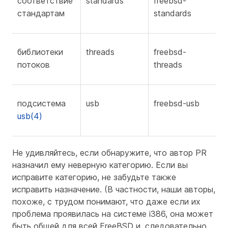
соответствие
standards
freebsd-
стандартам
standards
библиотеки
threads
freebsd-
потоков
threads
подсистема
usb
freebsd-usb
usb(4)
Не удивляйтесь, если обнаружите, что автор PR
назначил ему неверную категорию. Если вы
исправите категорию, не забудьте также
исправить назначение. (В частности, наши авторы,
похоже, с трудом понимают, что даже если их
проблема проявилась на системе i386, она может
быть общей для всей FreeBSD и, следовательно,