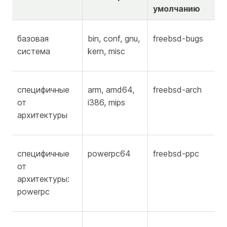
умолчанию
базовая
bin, conf, gnu,
freebsd-bugs
система
kern, misc
специфичные
arm, amd64,
freebsd-
arch
от
i386, mips
архитектуры
специфичные
powerpc64
freebsd-ppc
от
архитектуры:
powerpc