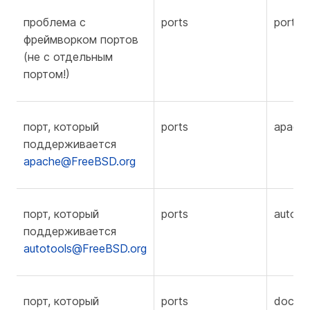
проблема с
ports
portmg
фреймворком портов
(
не
с отдельным
портом!)
порт, который
ports
apach
поддерживается
apache@FreeBSD.org
порт, который
ports
autoto
поддерживается
autotools@FreeBSD.org
порт, который
ports
docen