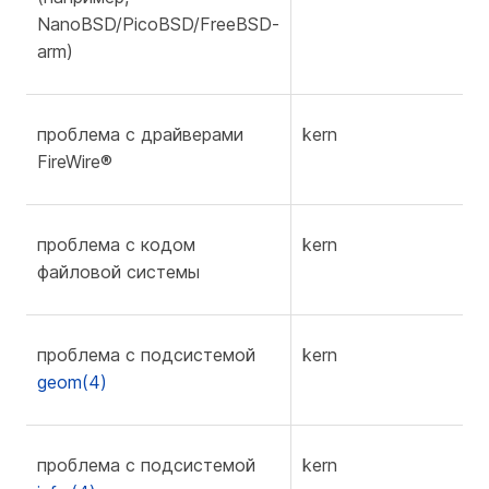
NanoBSD/PicoBSD/FreeBSD-
arm)
проблема с драйверами
kern
f
FireWire®
проблема с кодом
kern
f
файловой системы
проблема с подсистемой
kern
geom(4)
проблема с подсистемой
kern
f