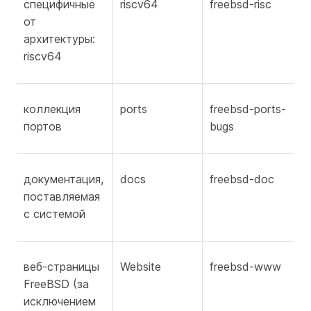
специфичные
riscv64
freebsd-risc
от
архитектуры:
riscv64
коллекция
ports
freebsd-ports-
портов
bugs
документация,
docs
freebsd-doc
поставляемая
с системой
веб-страницы
Website
freebsd-www
FreeBSD (за
исключением