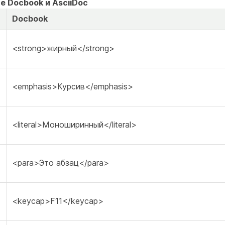
е Docbook и AsciiDoc
Docbook
<strong>жирный</strong>
<emphasis>Курсив</emphasis>
<literal>Моноширинный</literal>
<para>Это абзац</para>
<keycap>F11</keycap>