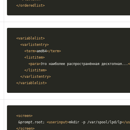
</orderedlist>
<variablelist>
<varlistentry>
<term>
amd64
</term>
<listitem>
<para>
Это наиболее распространённая десктопная...
<
</listitem>
</varlistentry>
</variablelist>
<screen>
&prompt.root;
<userinput>
mkdir -p /var/spool/lpd/lp
</us
</screen>