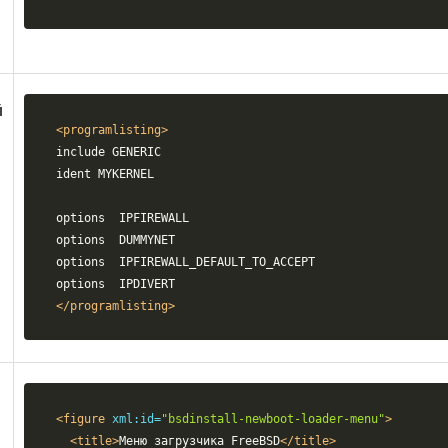
й
<programlisting>
include GENERIC

ident MYKERNEL

options  IPFIREWALL

options  DUMMYNET

options  IPFIREWALL_DEFAULT_TO_ACCEPT

</programlisting>
<figure
xml:id=
"bsdinstall-newboot-loader-menu"
>
<title>
Меню загрузчика FreeBSD
</title>