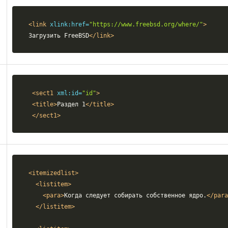
<link
xlink:href=
"https://www.freebsd.org/where/"
>
Загрузить FreeBSD
</link>
<sect1
xml:id=
"id"
>
<title>
Раздел 1
</title>
</sect1>
<itemizedlist>
<listitem>
<para>
Когда следует собирать собственное ядро.
</para
</listitem>