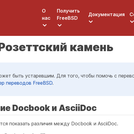
О
Получить
Документация
С
нас
FreeBSD
. Розеттский камень
жет быть устаревшим. Для того, чтобы помочь с перев
ер переводов FreeBSD
.
ние Docbook и AsciiDoc
тся показать различия между Docbook и AsciiDoc.