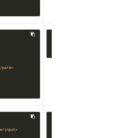
amd64::

Это наиболее распространённая десктоп
/para>
[source,shell]

erinput>
----

# mkdir -p /var/spool/lpd/lp
