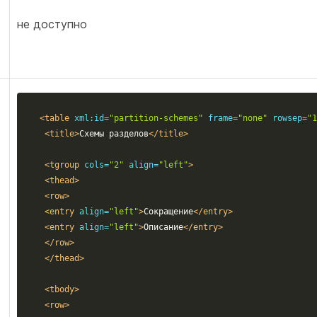
не доступно
<table
xml:id=
"partition-schemes"
frame=
"none"
rowsep=
"1
<title>
Схемы разделов
</title>
<tgroup
cols=
"2"
align=
"left"
>
<thead>
<row>
<entry
align=
"left"
>
Сокращение
</entry>
<entry
align=
"left"
>
Описание
</entry>
</row>
</thead>
<tbody>
<row>