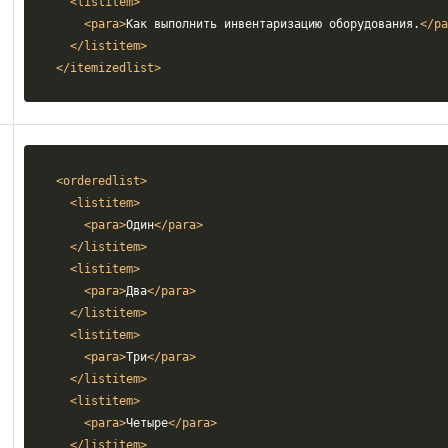
<listitem>
<para>
Как выполнить инвентаризацию оборудования.
</pa
</listitem>
</itemizedlist>
<orderedlist>
<listitem>
<para>
Один
</para>
</listitem>
<listitem>
<para>
Два
</para>
</listitem>
<listitem>
<para>
Три
</para>
</listitem>
<listitem>
<para>
Четыре
</para>
</listitem>