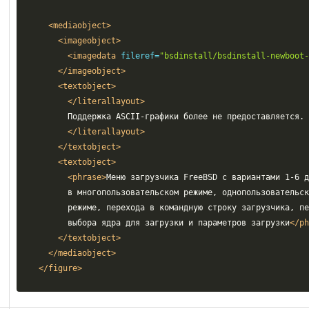
<mediaobject>
<imageobject>
<imagedata
fileref=
"bsdinstall/bsdinstall-newboot
</imageobject>
<textobject>
</literallayout>
      Поддержка ASCII-графики более не предоставляется.

</literallayout>
</textobject>
<textobject>
<phrase>
Меню загрузчика FreeBSD с вариантами 1-6 д
      в многопользовательском режиме, однопользовательск
      режиме, перехода в командную строку загрузчика, пе
      выбора ядра для загрузки и параметров загрузки
</ph
</textobject>
</mediaobject>
</figure>