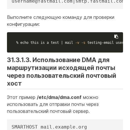
username@fastmail.com|smtp.fastmail.com:
Выполните следующую команду для проверки
конфигурации:
% 
echo 
this is a 
test
 | mail 
-v
-s
 testing-email usernam
31.3.1.3. Использование DMA для
маршрутизации исходящей почты
через пользовательский почтовый
хост
Этот пример
/etc/dma/dma.conf
можно
использовать для отправки почты через
пользовательский почтовый сервер.
SMARTHOST mail.example.org
