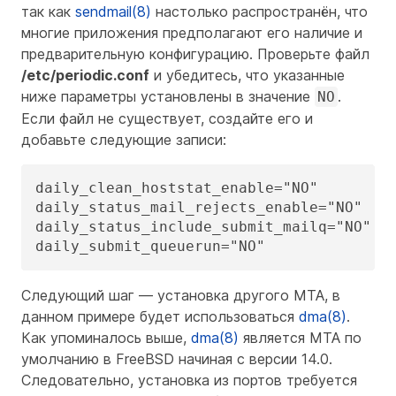
так как
sendmail(8)
настолько распространён, что
многие приложения предполагают его наличие и
предварительную конфигурацию. Проверьте файл
/etc/periodic.conf
и убедитесь, что указанные
ниже параметры установлены в значение
.
NO
Если файл не существует, создайте его и
добавьте следующие записи:
daily_clean_hoststat_enable="NO"

daily_status_mail_rejects_enable="NO"

daily_status_include_submit_mailq="NO"

daily_submit_queuerun="NO"
Следующий шаг — установка другого MTA, в
данном примере будет использоваться
dma(8)
.
Как упоминалось выше,
dma(8)
является MTA по
умолчанию в FreeBSD начиная с версии 14.0.
Следовательно, установка из портов требуется