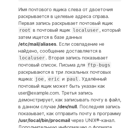
Имя почтового ящика слева от двоеточия
раскрывается в целевые адреса справа.
Первая запись раскрывает почтовый ящик
в почтовый ящик
, который
root
localuser
затем ищется в базе данных
/etc/mail/aliases
. Если совпадение не
найдено, сообщение доставляется в
. Вторая запись показывает
localuser
почтовый список. Письма для
ftp-bugs
раскрываются в три локальных почтовых
ящика:
,
и
. Удалённый
joe
eric
paul
почтовый ящик может быть указан как
user@example.com
. Третья запись
демонстрирует, как записывать почту в файл,
в данном случае
/dev/null
. Последняя запись
показывает, как отправить почту в программу
/usr/local/bin/procmail
через UNIX®-канал.
Дополнительную информацию о формате