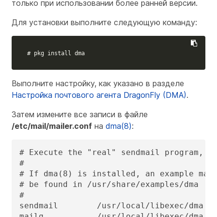
только при использовании более ранней версии.
Для установки выполните следующую команду:
# pkg install dma
Выполните настройку, как указано в разделе
Настройка почтового агента DragonFly (DMA)
.
Затем измените все записи в файле
/etc/mail/mailer.conf
на
dma(8)
:
# Execute the "real" sendmail program, na
#

# If dma(8) is installed, an example mail
# be found in /usr/share/examples/dma

#

sendmail        /usr/local/libexec/dma

mailq           /usr/local/libexec/dma
