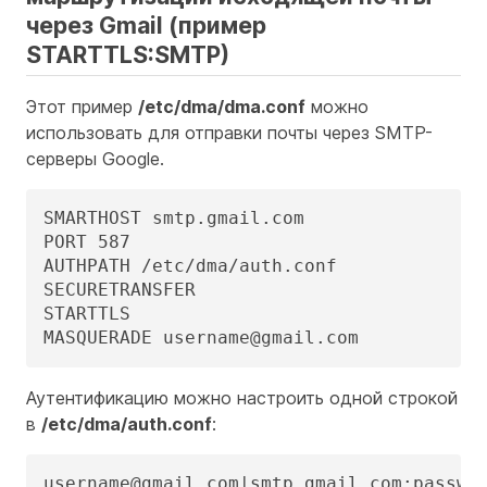
через Gmail (пример
STARTTLS:SMTP)
Этот пример
/etc/dma/dma.conf
можно
использовать для отправки почты через SMTP-
серверы Google.
SMARTHOST smtp.gmail.com

PORT 587

AUTHPATH /etc/dma/auth.conf

SECURETRANSFER

STARTTLS

MASQUERADE username@gmail.com
Аутентификацию можно настроить одной строкой
в
/etc/dma/auth.conf
:
username@gmail.com|smtp.gmail.com:passwo