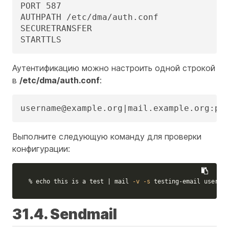
PORT 587

AUTHPATH /etc/dma/auth.conf

SECURETRANSFER

STARTTLS
Аутентификацию можно настроить одной строкой
в
/etc/dma/auth.conf
:
username@example.org|mail.example.org:pa
Выполните следующую команду для проверки
конфигурации:
% 
echo 
this is a 
test
 | mail 
-v
-s
 testing-email usernam
31.4. Sendmail