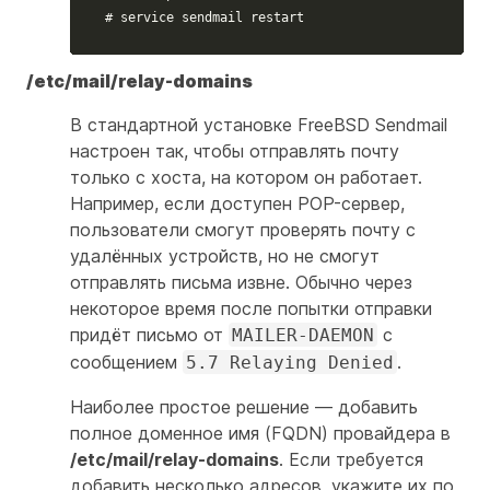
# service sendmail restart
/etc/mail/relay-domains
В стандартной установке FreeBSD Sendmail
настроен так, чтобы отправлять почту
только с хоста, на котором он работает.
Например, если доступен POP-сервер,
пользователи смогут проверять почту с
удалённых устройств, но не смогут
отправлять письма извне. Обычно через
некоторое время после попытки отправки
придёт письмо от
с
MAILER-DAEMON
сообщением
.
5.7 Relaying Denied
Наиболее простое решение — добавить
полное доменное имя (FQDN) провайдера в
/etc/mail/relay-domains
. Если требуется
добавить несколько адресов, укажите их по