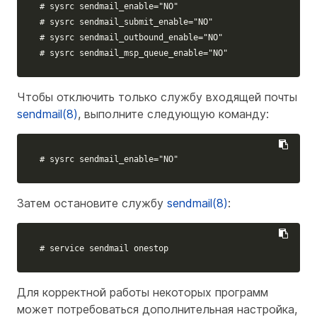
# sysrc sendmail_enable="NO"
# sysrc sendmail_submit_enable="NO"
# sysrc sendmail_outbound_enable="NO"
# sysrc sendmail_msp_queue_enable="NO"
Чтобы отключить только службу входящей почты
sendmail(8)
, выполните следующую команду:
# sysrc sendmail_enable="NO"
Затем остановите службу
sendmail(8)
:
# service sendmail onestop
Для корректной работы некоторых программ
может потребоваться дополнительная настройка,