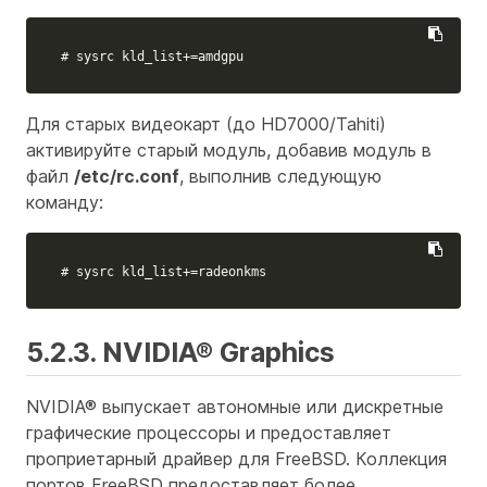
# sysrc kld_list+=amdgpu
Для старых видеокарт (до HD7000/Tahiti)
активируйте старый модуль, добавив модуль в
файл
/etc/rc.conf
, выполнив следующую
команду:
# sysrc kld_list+=radeonkms
5.2.3. NVIDIA® Graphics
NVIDIA® выпускает автономные или дискретные
графические процессоры и предоставляет
проприетарный драйвер для FreeBSD. Коллекция
портов FreeBSD предоставляет более