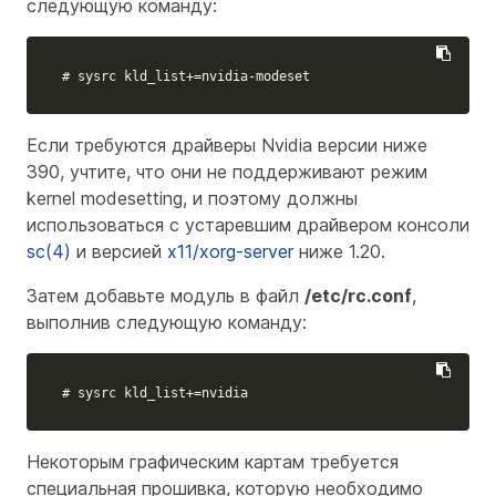
следующую команду:
# sysrc kld_list+=nvidia-modeset
Если требуются драйверы Nvidia версии ниже
390, учтите, что они не поддерживают режим
kernel modesetting, и поэтому должны
использоваться с устаревшим драйвером консоли
sc(4)
и версией
x11/xorg-server
ниже 1.20.
Затем добавьте модуль в файл
/etc/rc.conf
,
выполнив следующую команду:
# sysrc kld_list+=nvidia
Некоторым графическим картам требуется
специальная прошивка, которую необходимо