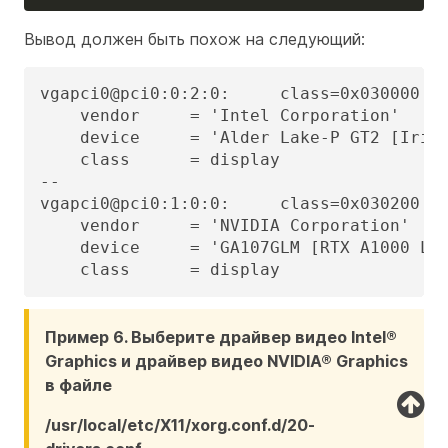
Вывод должен быть похож на следующий:
vgapci0@pci0:0:2:0:     class=0x030000 re
    vendor     = 'Intel Corporation'

    device     = 'Alder Lake-P GT2 [Iris 
    class      = display

--

vgapci0@pci0:1:0:0:     class=0x030200 re
    vendor     = 'NVIDIA Corporation'

    device     = 'GA107GLM [RTX A1000 Lap
    class      = display
Пример 6. Выберите драйвер видео Intel®
Graphics и драйвер видео NVIDIA® Graphics
в файле
/usr/local/etc/X11/xorg.conf.d/20-