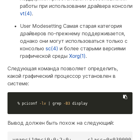
работы при использовании драйвера консоли
vt(4)
.
User Modesetting Самая старая категория
драйверов по-прежнему поддерживается,
однако они могут использоваться только с
консолью
sc(4)
и более старыми версиями
графической среды
Xorg(1)
.
Следующая команда позволяет определить,
какой графический процессор установлен в
системе:
% pciconf 
-lv
 | 
grep
-B3
 display
Вывод должен быть похож на следующий:
vgapci1@pci0:0:2:0:     class=0x030000 re