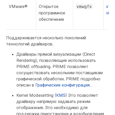
VMware®
Открытое
x11-
vmwgfx
программное
vid
обеспечение
Поддерживается несколько поколений
технологий драйверов.
Драйверы прямой визуализации (Direct
Rendering), позволяющие использовать
PRIME offloading. PRIME позволяет
сосуществовать нескольким поставщикам
графической обработки. PRIME подробно
описан в
Графические конфигурация
.
Kernel Modesetting (
KMS
) Это позволяет
драйверу напрямую задавать режим
отображения. Это необходимо для
поддержки приостановки и возобновления