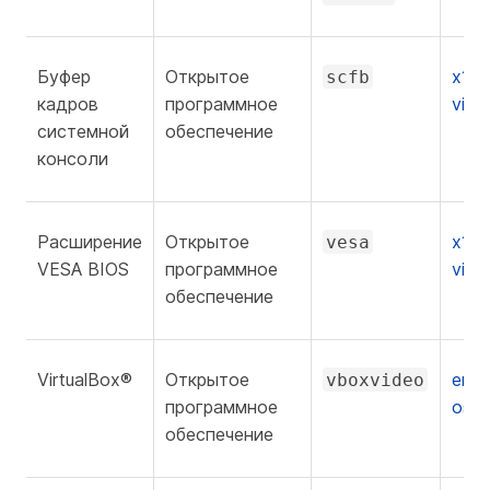
Буфер
Открытое
x11-
scfb
кадров
программное
vide
системной
обеспечение
консоли
Расширение
Открытое
x11-
vesa
VESA BIOS
программное
vide
обеспечение
VirtualBox®
Открытое
emul
vboxvideo
программное
ose-
обеспечение