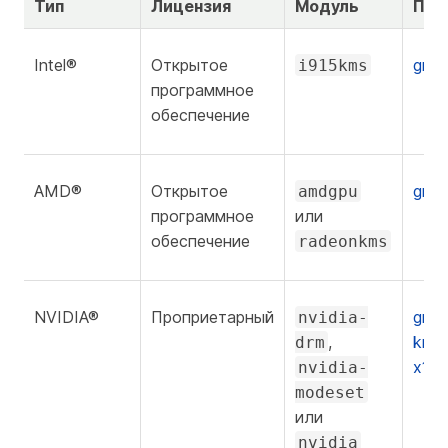
Тип
Лицензия
Модуль
Пор
Intel®
Открытое
grap
i915kms
программное
обеспечение
AMD®
Открытое
grap
amdgpu
программное
или
обеспечение
radeonkms
NVIDIA®
Проприетарный
grap
nvidia-
,
kmo
drm
x11/
nvidia-
modeset
или
nvidia