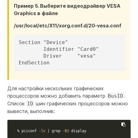
Пример 5. Выберите видеодрайвер VESA
Graphics в файле
/usr/local/etc/X11/xorg.conf.d/20-vesa.conf
Section "Device"

	Identifier "Card0"

	Driver     "vesa"

EndSection
Для настройки нескольких графических
процессоров можно добавить параметр
.
BusID
Список
шин графических процессоров можно
ID
вывести, выполнив:
% pciconf 
-lv
 | 
grep
-B3
 display