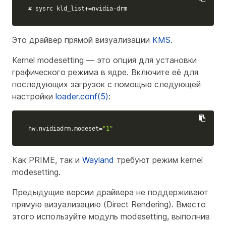
# sysrc kld_list+=nvidia-drm
Это драйвер прямой визуализации
KMS
.
Kernel modesetting — это опция для установки
графического режима в ядре. Включите её для
последующих загрузок с помощью следующей
настройки
loader.conf(5)
:
hw.nvidiadrm.modeset
=
"1"
Как PRIME, так и
Wayland
требуют режим kernel
modesetting.
Предыдущие версии драйвера не поддерживают
прямую визуализацию (Direct Rendering). Вместо
этого используйте модуль modesetting, выполнив