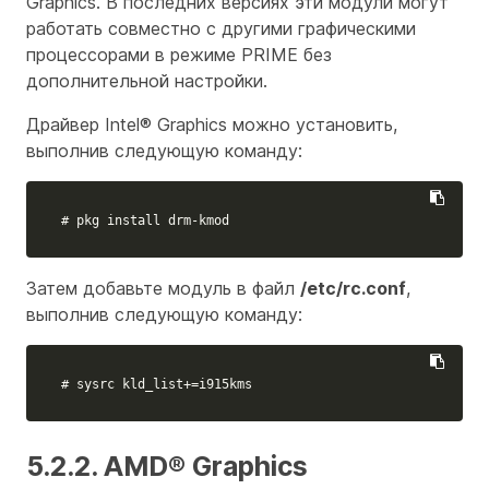
Graphics. В последних версиях эти модули могут
работать совместно с другими графическими
процессорами в режиме PRIME без
дополнительной настройки.
Драйвер Intel® Graphics можно установить,
выполнив следующую команду:
# pkg install drm-kmod
Затем добавьте модуль в файл
/etc/rc.conf
,
выполнив следующую команду:
# sysrc kld_list+=i915kms
5.2.2. AMD® Graphics