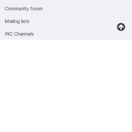
Community forum
Mailing lists
IRC Channels
Bug Tracker
Legal
Donations
Licensing
Privacy Policy
Legal notices