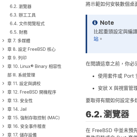
將示範如何安裝數個桌
6.2. 瀏覽器
6.3. 辦工工具
6.4. 文件閱覽程式
比起重頭設定與編譯
6.5. 財務
站
。
章 7. 多媒體
章 8. 設定 FreeBSD 核心
章 9. 列印
在閱讀這章之前，你必
章 10. Linux® Binary 相容性
部 III. 系統管理
使用套件或 Por
章 11. 設定與調校
安狀 X 與視窗
章 12. FreeBSD 開機程序
要取得有關如何設定多
章 13. 安全性
章 14. Jail
6.2. 瀏覽器
章 15. 強制存取控制 (MAC)
章 16. 安全事件稽查
在 FreeBSD 中並未
章 17. 儲存設備