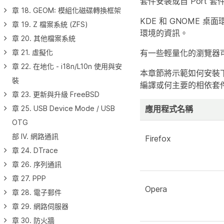
套件安裝或自 Port 
章 18. GEOM: 模組化磁碟轉換框架
KDE 和 GNOME 
章 19. Z 檔案系統 (ZFS)
環境的資訊。
章 20. 其他檔案系統
有一些輕量化的瀏覽器
章 21. 虛擬化
章 22. 在地化 - i18n/L10n 使用與安
本章節將示範如何安裝下
裝
編譯或何主要的相依套
章 23. 更新與升級 FreeBSD
應用程式名稱
章 25. USB Device Mode / USB
OTG
部 IV. 網路通訊
Firefox
章 24. DTrace
章 26. 序列通訊
章 27. PPP
Opera
章 28. 電子郵件
章 29. 網路伺服器
章 30. 防火牆