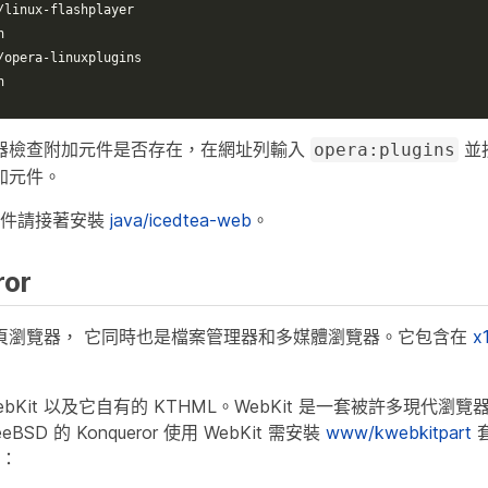
/linux-flashplayer
n
/opera-linuxplugins
n
器檢查附加元件是否存在，在網址列輸入
並
opera:plugins
加元件。
加元件請接著安裝
java/icedtea-web
。
ror
是個網頁瀏覽器， 它同時也是檔案管理器和多媒體瀏覽器。它包含在
x
援 WebKit 以及它自有的 KTHML。WebKit 是一套被許多現
eeBSD 的 Konqueror 使用 WebKit 需安裝
www/kwebkitpart
套
裝：