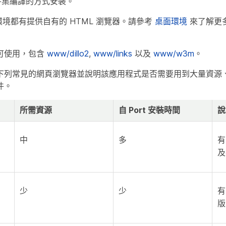
套件集編譯的方式安裝。
桌面環境都有提供自有的 HTML 瀏覽器。請參考
桌面環境
來了解更
可使用，包含
www/dillo2
,
www/links
以及
www/w3m
。
列常見的網頁瀏覽器並說明該應用程式是否需要用到大量資源、花
件。
所需資源
自 Port 安裝時間
說
中
多
有
及
少
少
有
版