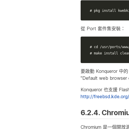
# pkg install kwebk
從 Port 套件集安裝：
# cd /usr/ports/www
# make install clea
要啟動 Konqueror 中的 
"Default web brow
Konqueror 也支援 Fl
http://freebsd.kde.or
6.2.4. Chrom
Chromium 是一