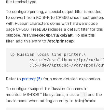
the terminal type.
To configure printing, a special output filter is needed
to convert from KOI8-R to CP866 since most printers
with Russian characters come with hardware code
page CP866. FreeBSD includes a default filter for this
purpose,
/usr/libexec/lpr/ru/koi2alt
. To use this
filter, add this entry to
/etc/printcap
:
lp|Russian local line printer:\

	:sh:of=/usr/libexec/lpr/ru/koi2alt:\

	:lp=/dev/lpt0:sd=/var/spool/outp
Refer to
printcap(5)
for a more detailed explanation.
To configure support for Russian filenames in
mounted MS-DOS™ file systems, include
and the
-L
locale name when adding an entry to
/etc/fstab
: