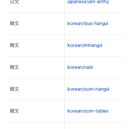
日文
japanese/uim-anthy
韓文
korean/ibus-hangul
韓文
korean/imhangul
韓文
korean/nabi
韓文
korean/scim-hangul
韓文
korean/scim-tables