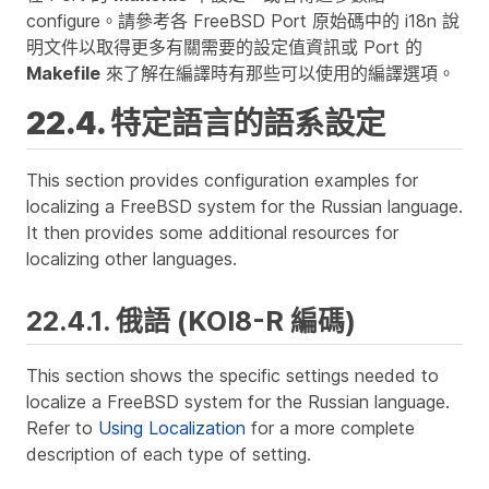
configure。請參考各 FreeBSD Port 原始碼中的 i18n 說
明文件以取得更多有關需要的設定值資訊或 Port 的
Makefile
來了解在編譯時有那些可以使用的編譯選項。
22.4. 特定語言的語系設定
This section provides configuration examples for
localizing a FreeBSD system for the Russian language.
It then provides some additional resources for
localizing other languages.
22.4.1. 俄語 (KOI8-R 編碼)
This section shows the specific settings needed to
localize a FreeBSD system for the Russian language.
Refer to
Using Localization
for a more complete
description of each type of setting.