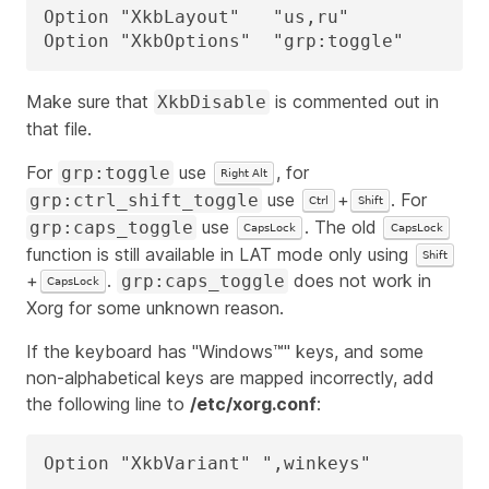
Option "XkbLayout"   "us,ru"

Option "XkbOptions"  "grp:toggle"
Make sure that
is commented out in
XkbDisable
that file.
For
use
, for
grp:toggle
Right Alt
use
+
. For
grp:ctrl_shift_toggle
Ctrl
Shift
use
. The old
grp:caps_toggle
CapsLock
CapsLock
function is still available in LAT mode only using
Shift
+
.
does not work in
grp:caps_toggle
CapsLock
Xorg for some unknown reason.
If the keyboard has "Windows™" keys, and some
non-alphabetical keys are mapped incorrectly, add
the following line to
/etc/xorg.conf
:
Option "XkbVariant" ",winkeys"