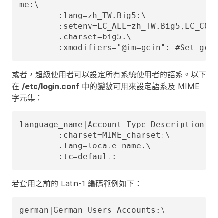
me:\

	:lang=zh_TW.Big5:\

	:setenv=LC_ALL=zh_TW.Big5,LC_COLLATE=zh_TW.Big5,LC_CTYPE=zh_TW.Big5,LC_MESSAGES=zh_TW.Big5,LC_MONETARY=zh_TW.Big5,LC_NUMERIC=zh_TW.Big5,LC_TIME=zh_TW.Big5:\

	:charset=big5:\

	:xmodifiers="@im=gcin": #Set gci
或者，超級使用者可以設定所有系統使用者的語系。以下
在
/etc/login.conf
中的變數可用來設定語系及 MIME
字元集：
language_name|Account Type Description:\

	:charset=MIME_charset:\

	:lang=locale_name:\

	:tc=default:
若套用之前的 Latin-1 編碼範例如下：
german|German Users Accounts:\
