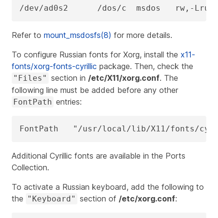
/dev/ad0s2      /dos/c  msdos   rw,-Lru_
Refer to
mount_msdosfs(8)
for more details.
To configure Russian fonts for Xorg, install the
x11-
fonts/xorg-fonts-cyrillic
package. Then, check the
section in
/etc/X11/xorg.conf
. The
"Files"
following line must be added
before
any other
entries:
FontPath
FontPath   "/usr/local/lib/X11/fonts/cyr
Additional Cyrillic fonts are available in the Ports
Collection.
To activate a Russian keyboard, add the following to
the
section of
/etc/xorg.conf
:
"Keyboard"