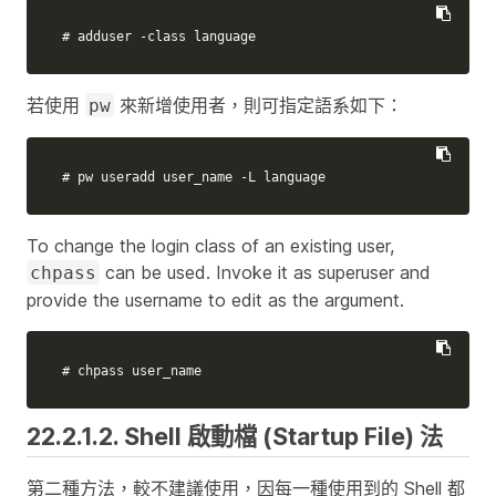
# adduser -class language
若使用
來新增使用者，則可指定語系如下：
pw
# pw useradd user_name -L language
To change the login class of an existing user,
can be used. Invoke it as superuser and
chpass
provide the username to edit as the argument.
# chpass user_name
22.2.1.2. Shell 啟動檔 (Startup File) 法
第二種方法，較不建議使用，因每一種使用到的 Shell 都