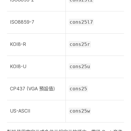
ISO8859-7
cons25l7
KOI8-R
cons25r
KOI8-U
cons25u
CP437 (VGA 預設值)
cons25
US-ASCII
cons25w