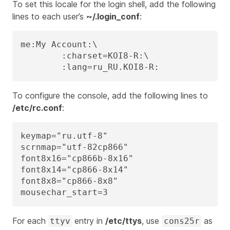
To set this locale for the login shell, add the following
lines to each user’s
~/.login_conf
:
me:My Account:\

	:charset=KOI8-R:\

	:lang=ru_RU.KOI8-R:
To configure the console, add the following lines to
/etc/rc.conf
:
keymap="ru.utf-8"

scrnmap="utf-82cp866"

font8x16="cp866b-8x16"

font8x14="cp866-8x14"

font8x8="cp866-8x8"

mousechar_start=3
For each
entry in
/etc/ttys
, use
as
ttyv
cons25r