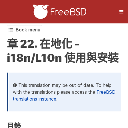
Book menu
章 22. 在地化 -
i18n/L10n 使用與安裝
This translation may be out of date. To help
with the translations please access the
FreeBSD
translations instance
.
目錄